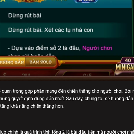
ố quan trọng góp phần mang đến chiến thắng cho người chơi. Bởi 
những quyết định đúng đắn nhất. Sau đây, chúng tôi sẽ hướng dẫn
 tăng khả năng chiến thắng hơn.
ub chính là quá trình tính tổng 2 lá bài đầu tiên mà người chơi nh