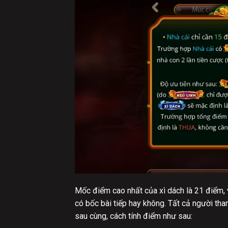
Mốc điểm cao nhất của xì dách là 21 điểm, v
có bốc bài tiếp hay không. Tất cả người tha
sau cùng, cách tính điểm như sau: