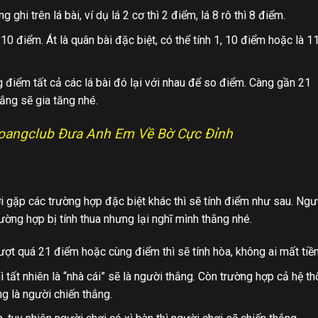
ghi trên lá bài, ví dụ lá 2 cơ thì 2 điểm, lá 8 rô thì 8 điểm.
 10 điểm. Át là quân bài đặc biệt, có thể tính 1, 10 điểm hoặc là 1
g điểm tất cả các lá bài đó lại với nhau để so điểm. Càng gần 21
ắng sẽ gia tăng nhé.
oangclub Đưa Anh Em Về Bờ Cực Đỉnh
i gặp các trường hợp đặc biệt khác thì sẽ tính điểm như sau. Ngư
ường hợp bị tính thua nhưng lại nghĩ mình thắng nhé.
ượt quá 21 điểm hoặc cùng điểm thì sẽ tính hòa, không ai mất tiền
ì tất nhiên là “nhà cái” sẽ là người thắng. Còn trường hợp cả hệ t
ng là người chiến thắng.