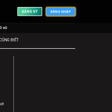
ĐĂNG KÝ
ĐĂNG NHẬP
Ổ HŨ
CŨNG BIẾT
ới