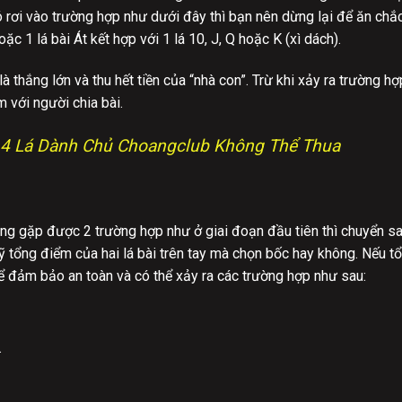
ó rơi vào trường hợp như dưới đây thì bạn nên dừng lại để ăn chắ
oặc 1 lá bài Át kết hợp với 1 lá 10, J, Q hoặc K (xì dách).
à thắng lớn và thu hết tiền của “nhà con”. Trừ khi xảy ra trường hợ
 với người chia bài.
i 4 Lá Dành Chủ Choangclub Không Thể Thua
ng gặp được 2 trường hợp như ở giai đoạn đầu tiên thì chuyển s
ỹ tổng điểm của hai lá bài trên tay mà chọn bốc hay không. Nếu t
 đảm bảo an toàn và có thể xảy ra các trường hợp như sau:
.