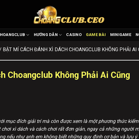
CHOANGCLUB
HƯỚNG DẪN
CASINO
GAME BÀI
MINIGAME
N
/
BẬT MÍ CÁCH ĐÁNH XÌ DÁCH CHOANGCLUB KHÔNG PHẢI AI 
ch Choangclub Không Phải Ai Cũng
ới mục đích giải trí mà còn được xem là một phương thức kiếm
t chơi xì dách và cách chơi rất đơn giản, ngay cả những người m
ắng nếu như anh em không biết những quy định cơ bản và lưu ý