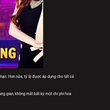
hạn. Hơn nữa, tỷ lệ được áp dụng cho tất cả
ng gian, không mất bất kỳ một chi phí hoa