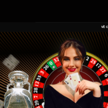
Bỏ
qua
nội
dung
VỀ 