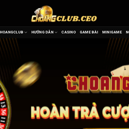
CHOANGCLUB
HƯỚNG DẪN
CASINO
GAME BÀI
MINIGAME
N