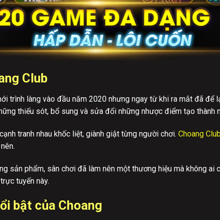
ang Club
ới trình làng vào đầu năm 2020 nhưng ngay từ khi ra mắt đã để l
những thiếu sót, bổ sung và sửa đổi những nhược điểm tạo thành 
cạnh tranh nhau khốc liệt, giành giật từng người chơi.
Choang Clu
 nên.
trong sản phẩm, sân chơi đã làm nên một thương hiệu mà không ai 
trực tuyến này.
ổi bật của Choang