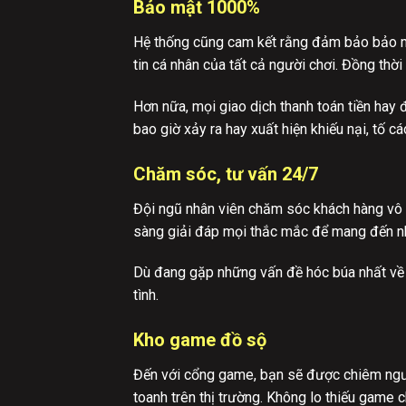
Bảo mật 1000%
Hệ thống cũng cam kết rằng đảm bảo bảo mậ
tin cá nhân của tất cả người chơi. Đồng thờ
Hơn nữa, mọi giao dịch thanh toán tiền hay 
bao giờ xảy ra hay xuất hiện khiếu nại, tố 
Chăm sóc, tư vấn 24/7
Đội ngũ nhân viên chăm sóc khách hàng vô c
sàng giải đáp mọi thắc mắc để mang đến nh
Dù đang gặp những vấn đề hóc búa nhất về đă
tình.
Kho game đồ sộ
Đến với cổng game, bạn sẽ được chiêm ngưỡn
toanh trên thị trường. Không lo thiếu game c