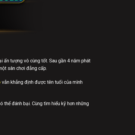
ại ấn tượng vô cùng tốt. Sau gần 4 năm phát
một sân chơi đẳng cấp.
b
vẫn khẳng định được tên tuổi của mình
có thể đánh bại. Cùng tìm hiểu kỹ hơn những