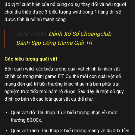
đó vị trí xuất hiện của nó cũng có sự thay đổi và nếu người
chơi thu thập được 3 biểu tượng wild trong 1 hàng thì sẽ
được tính là nổ hũ thành công.
XEM THÊM:
Đánh Xổ Số Choangclub
Đánh Sập Cổng Game Giải Trí
Các biểu tượng quái vật
Bên cạnh wild, các biểu tượng quái vật chính là nhân vật
chính có trong mini game E.T. Cụ thể mỗi con quái vật sẽ
mang đến giá trị tiền thưởng khác nhau mà bạn phải trải
nghiệm trực tiếp mới nắm rõ được. Sau đây là một số quy
định cơ bản về các loài quái vật cụ thể như:
Quái vật đỏ: Thu thập đủ 3 biểu tượng nhận về mức
thưởng 80.00x.
Quái vật xanh: Thu thập 3 biểu tượng mang về 45.00x tiền