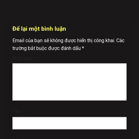
Để lại một bình luận
Email của bạn sẽ không được hiển thị công khai.
Các
trường bắt buộc được đánh dấu
*
Bình luận
*
Tên
*