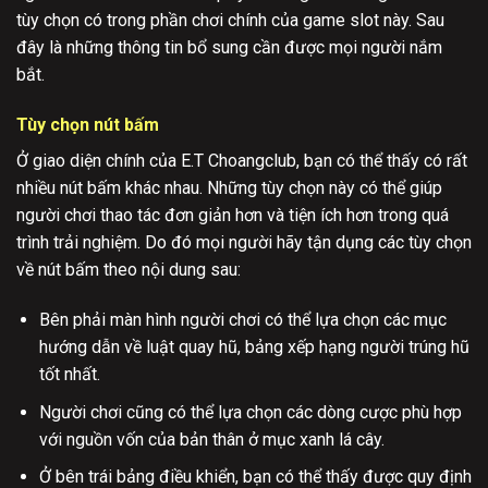
tùy chọn có trong phần chơi chính của game slot này. Sau
đây là những thông tin bổ sung cần được mọi người nắm
bắt.
Tùy chọn nút bấm
Ở giao diện chính của E.T Choangclub, bạn có thể thấy có rất
nhiều nút bấm khác nhau. Những tùy chọn này có thể giúp
người chơi thao tác đơn giản hơn và tiện ích hơn trong quá
trình trải nghiệm. Do đó mọi người hãy tận dụng các tùy chọn
về nút bấm theo nội dung sau:
Bên phải màn hình người chơi có thể lựa chọn các mục
hướng dẫn về luật quay hũ, bảng xếp hạng người trúng hũ
tốt nhất.
Người chơi cũng có thể lựa chọn các dòng cược phù hợp
với nguồn vốn của bản thân ở mục xanh lá cây.
Ở bên trái bảng điều khiển, bạn có thể thấy được quy định