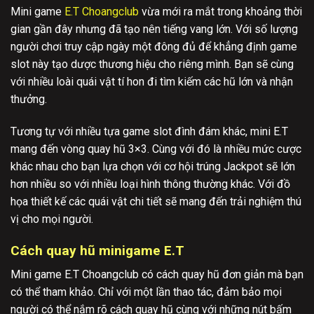
Mini game
E.T Choangclub
vừa mới ra mắt trong khoảng thời
gian gần đây nhưng đã tạo nên tiếng vang lớn. Với số lượng
người chơi truy cập ngày một đông đủ để khẳng định game
slot này tạo dược thương hiệu cho riêng mình. Bạn sẽ cùng
với nhiều loài quái vật tí hon đi tìm kiếm các hũ lớn và nhận
thưởng.
Tương tự với nhiều tựa game slot đình đám khác, mini E.T
mang đến vòng quay hũ 3×3. Cùng với đó là nhiều mức cược
khác nhau cho bạn lựa chọn với cơ hội trúng Jackpot sẽ lớn
hơn nhiều so với nhiều loại hình thông thường khác. Với đồ
họa thiết kế các quái vật chi tiết sẽ mang đến trải nghiệm thú
vị cho mọi người.
Cách quay hũ minigame E.T
Mini game E.T Choangclub có cách quay hũ đơn giản mà bạn
có thể tham khảo. Chỉ với một lần thao tác, đảm bảo mọi
người có thể nắm rõ cách quay hũ cùng với những nút bấm