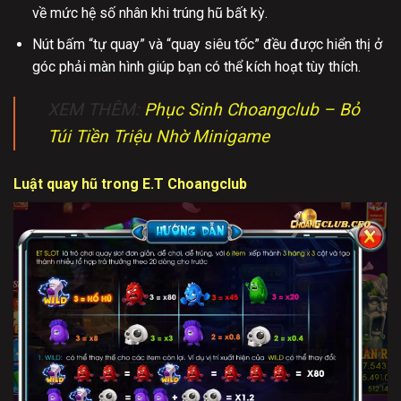
về mức hệ số nhân khi trúng hũ bất kỳ.
Nút bấm “tự quay” và “quay siêu tốc” đều được hiển thị ở
góc phải màn hình giúp bạn có thể kích hoạt tùy thích.
XEM THÊM:
Phục Sinh Choangclub – Bỏ
Túi Tiền Triệu Nhờ Minigame
Luật quay hũ trong E.T Choangclub