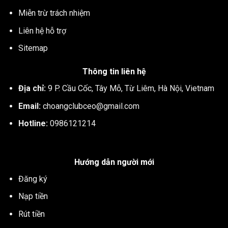
Miễn trừ trách nhiệm
Liên hệ hỗ trợ
Sitemap
Thông tin liên hệ
Địa chỉ:
9 P. Cầu Cốc, Tây Mỗ, Từ Liêm, Hà Nội, Vietnam
Email:
choangclubceo@gmail.com
Hotline:
0986121214
Hướng dẫn người mới
Đăng ký
Nạp tiền
Rút tiền