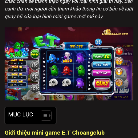
chắc chắn sẽ thành thạo ngay với loại hình giải trí này. Bên
cạnh đó, mọi người cần tham khảo thông tin cơ bản về luật
quay hũ của loại hình mini game mới mẻ này.
MỤC LỤC
Giới thiệu mini game E.T Choangclub