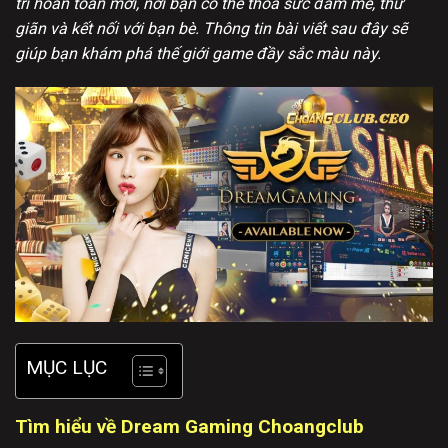
trí hoàn toàn mới, nơi bạn có thể thỏa sức đam mê, thư
giãn và kết nối với bạn bè. Thông tin bài viết sau đây sẽ
giúp bạn khám phá thế giới game đầy sắc màu này.
MỤC LỤC
Tìm hiểu về Dream Gaming Choangclub