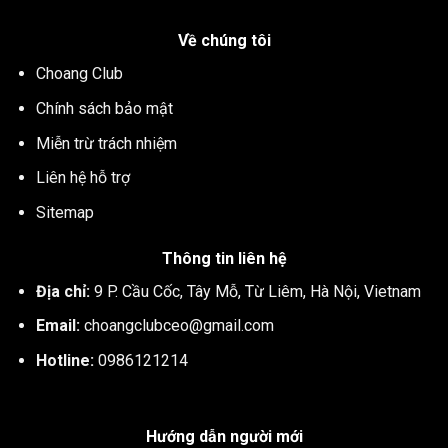
Về chúng tôi
Choang Club
Chính sách bảo mật
Miễn trừ trách nhiệm
Liên hệ hỗ trợ
Sitemap
Thông tin liên hệ
Địa chỉ:
9 P. Cầu Cốc, Tây Mỗ, Từ Liêm, Hà Nội, Vietnam
Email:
choangclubceo@gmail.com
Hotline:
0986121214
Hướng dẫn người mới