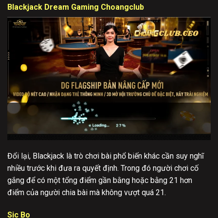
Blackjack Dream Gaming Choangclub
Đổi lại, Blackjack là trò chơi bài phổ biến khác cần suy nghĩ
nhiều trước khi đưa ra quyết định. Trong đó người chơi cố
gắng để có một tổng điểm gần bằng hoặc bằng 21 hơn
điểm của người chia bài mà không vượt quá 21.
Sic Bo