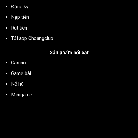
Đăng ký
Nạp tiền
Rút tiền
Tải app Choangclub
Sản phẩm nổi bật
Casino
Game bài
Nổ hũ
Minigame