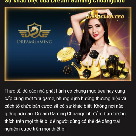
Sự khác biệt của Dream Gaming Choangclub
Thực tế, dù các nhà phát hành có chung mục tiêu hay cung
cấp cùng một tựa game, nhưng định hướng thương hiệu và
cách tổ chức bàn cược sẽ có sự khác biệt. Không nơi nào
giống nơi nào. Dream Gaming Choangclub đảm bảo tương
thích trên mọi thiết bị để người dùng có thể dễ dàng trải
nghiệm cược trên mọi thiết bị.