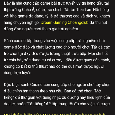
Đây là nhà cung cấp game bài trực tuyến uy tín hàng đầu tại
thị trường Châu Á, có trụ sở chính đặt tại Thái Lan. Nổi tiếng
với kho game đa dạng, tỷ lệ trả thưởng cao và dịch vụ khách
hàng chuyên nghiệp,
Dream Gaming Choangclub
đã thu hút
đông đảo người chơi tham gia trải nghiệm.
Sảnh casino tập trung vào việc cung cấp trải nghiệm chơi
game độc đáo và chất lượng cao cho người chơi. Tất cả các
trò chơi tại đây đều được tường thuật trực tiếp. Mọi chi tiết
từ chia bài, xóc dụng cụ cá cược,… đều được quay cận cảnh,
không có bất kì thủ thuật nào có thể qua mắt được người
dùng trực tuyến.
Đặc biệt, sảnh Casino còn cung cấp cho người chơi tùy chọn
điều chỉnh âm thanh theo nhu cầu. Bạn có thể chọn “Mở
tiếng” để thư giãn với tiếng nhạc du dương hay hiệu lệnh của
dealer, hoặc “Tắt tiếng” để tập trung tối đa cho việc cá cược